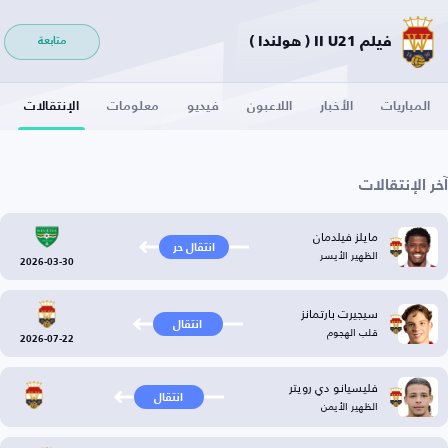
فيلم II U21 ( هولندا )
متابعة
المباريات
الأخبار
اللاعبون
فيديو
معلومات
الإنتقالات
آخر الإنتقالات
مايلز فيلدمان
انتقال حر
الظهير الأيسر
2026-03-30
سيجيرت بارتمانز
انتقال
قلب الهجوم
2026-07-22
فليسيانو دي رويتر
انتقال
الظهير الأيمن