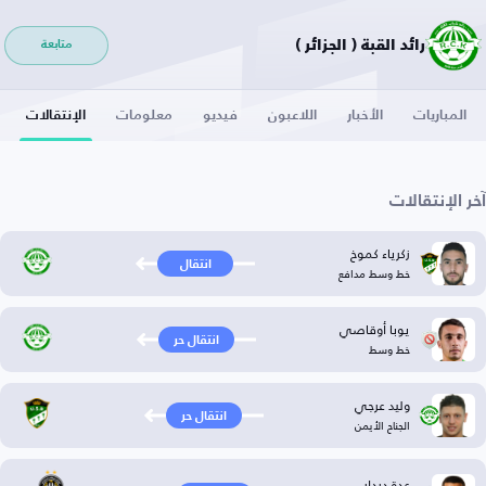
رائد القبة ( الجزائر )
متابعة
المباريات
الأخبار
اللاعبون
فيديو
معلومات
الإنتقالات
آخر الإنتقالات
زكرياء كموخ
انتقال
خط وسط مدافع
يوبا أوقاصي
انتقال حر
خط وسط
وليد عرجي
انتقال حر
الجناح الأيمن
عدة دردار