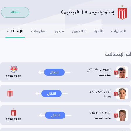
إستوديانتيس II ( الأرجنتين )
متابعة
المباريات
الأخبار
اللاعبون
فيديو
معلومات
الإنتقالات
آخر الإنتقالات
نيهوين بينيديتي
انتقال
خط وسط
2029-12-31
ثياجو غونزاليس
انتقال
وسط
رودريجو بورزون
انتقال
حارس المرمى
2026-12-31