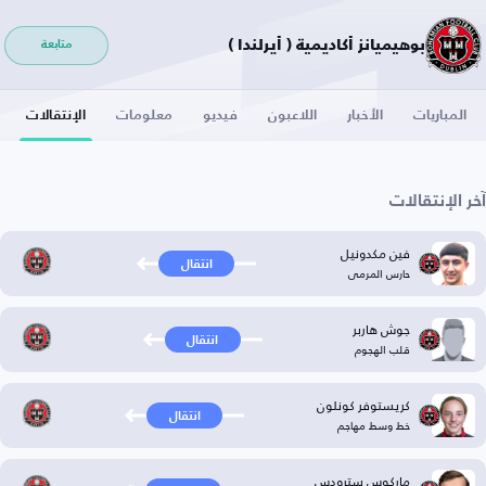
بوهيميانز أكاديمية ( أيرلندا )
متابعة
المباريات
الأخبار
اللاعبون
فيديو
معلومات
الإنتقالات
آخر الإنتقالات
فين مكدونيل
انتقال
حارس المرمى
جوش هاربر
انتقال
قلب الهجوم
كريستوفر كونلون
انتقال
خط وسط مهاجم
ماركوس سترودس