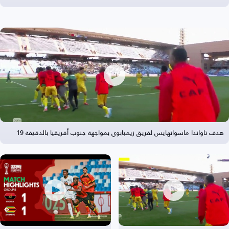
هدف تاواندا ماسوانهايس لفريق زيمبابوي بمواجهة جنوب أفريقيا بالدقيقة 19