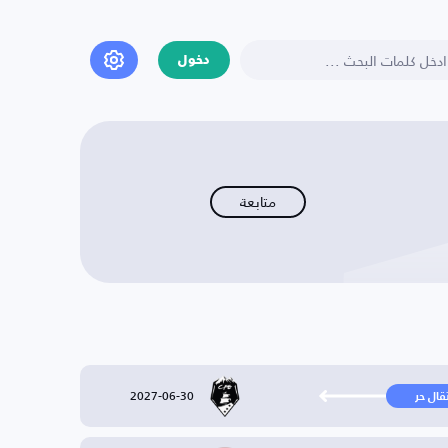
دخول
متابعة
2027-06-30
تقال حر