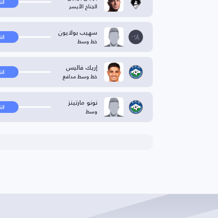
ان
الجناح الأيسر
سهيب بولايون
ان
خط وسط
إريك فاليس
ان
خط وسط مدافع
نونو مارتينز
ان
وسط