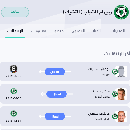
بريبيرام للشباب ( التشيك )
متابعة
المباريات
الأخبار
اللاعبون
فيديو
معلومات
الإنتقالات
آخر الإنتقالات
توماش شانيلك
انتقال
مهاجم
2019-06-30
مارتن جيدليكا
انتقال
حارس المرمى
2015-06-30
فاكلاف سيرني
انتقال
الجناح الأيمن
2013-12-31