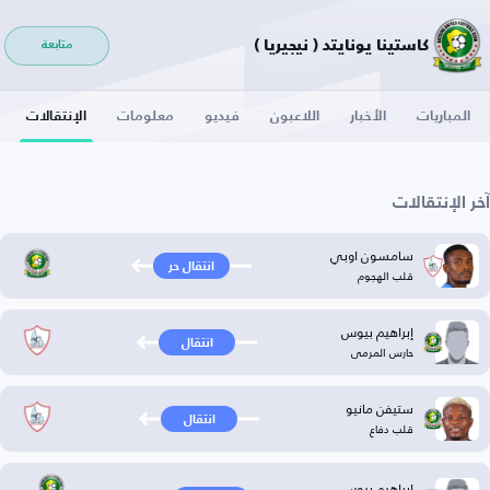
كاستينا يونايتد ( نيجيريا )
متابعة
المباريات
الأخبار
اللاعبون
فيديو
معلومات
الإنتقالات
آخر الإنتقالات
سامسون اوبي
انتقال حر
قلب الهجوم
إبراهيم بيوس
انتقال
حارس المرمى
ستيفن مانيو
انتقال
قلب دفاع
إبراهيم بيوس