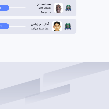
سيباستيان
فيفيروس
ا
خط وسط
أداليد تيرازاس
ان
خط وسط مهاجم