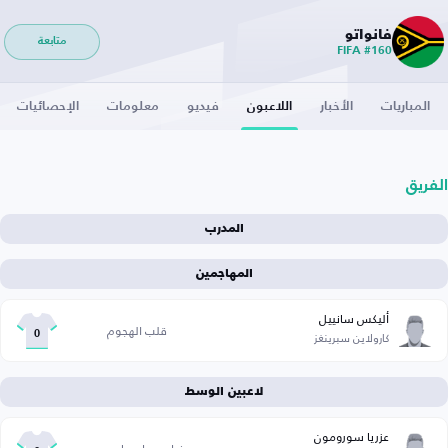
فانواتو
متابعة
FIFA #160
المباريات
الأخبار
اللاعبون
فيديو
معلومات
الإحصائيات
الفريق
المدرب
المهاجمين
أليكس سانييل
قلب الهجوم
كارولاين سبرينغز
0
لاعبين الوسط
عزريا سورومون