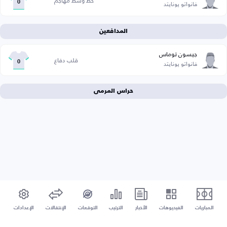
خط وسط مهاجم
فانواتو يونايتد
0
المدافعين
جيسون توماس
قلب دفاع
فانواتو يونايتد
0
حراس المرمى
المباريات
الفيديوهات
الأخبار
الترتيب
التوقعات
الإنتقالات
الإعدادات