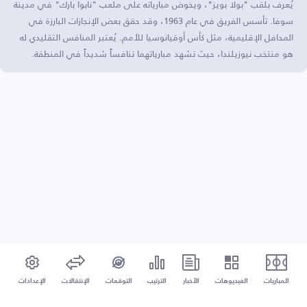
يُعرف بلقب "بولا بويز"، ويخوض مبارياته على ملعب "نابوا بارك" في مدينة
سوفا. تأسس الفريق في عام 1963، وقد حقق بعض الإنجازات البارزة في
المحافل الإقليمية، مثل كأس أوقيانوسيا للأمم. يُعتبر المنافس التقليدي له
هو منتخب نيوزيلندا، حيث تشهد مبارياتهما تنافساً شديداً في المنطقة.
المباريات
الفيديوهات
الأخبار
الترتيب
التوقعات
الإنتقالات
الإعدادات