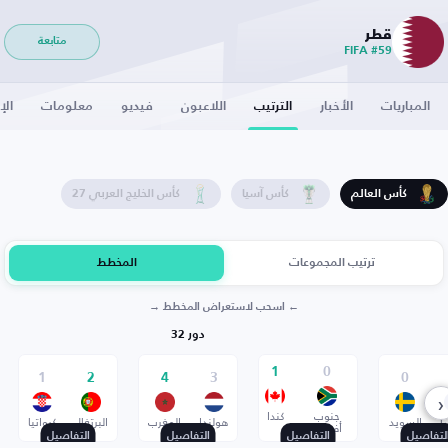
قطر
متابعة
FIFA #59
المباريات
الأخبار
الترتيب
اللاعبون
فيديو
معلومات
الإ
كأس العالم
كأس آسيا
كأس الخليج العربي 27
ترتيب المجموعات
المخطط
← اسحب لاستعراض المخطط →
دور 32
1
0
1
2
4
3
0
‹
جنوب
كندا
ا
السويد
هولندا
المغرب
البرتغال
كرواتيا
أفريقيا
لتفاصيل
التفاصيل
التفاصيل
التفاصيل