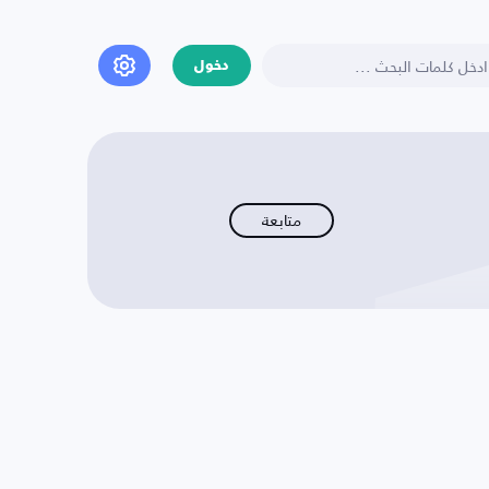
دخول
متابعة