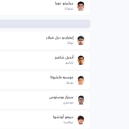
جيلبرتو مورا
تيخوانا
ا
إيفراردو ديل فيلار
تولكا
أنخيل شافيز
تاباتيو
خوسيه باتشوكا
بويبلا
سيزار بوستوس
مونتيري
دييغو أوتشوا
نيكاكسا