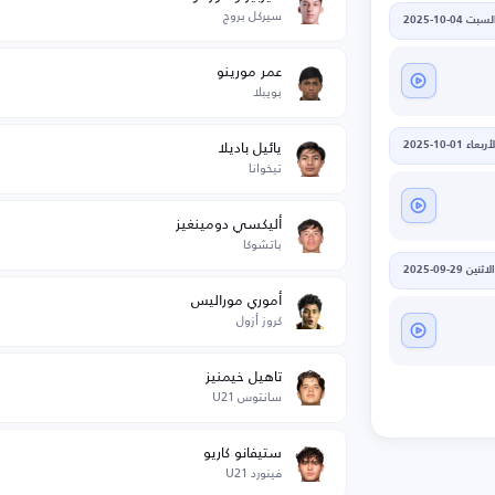
سيركل بروج
لسبت 04-10-2025
عمر مورينو
بويبلا
يائيل باديلا
أربعاء 01-10-2025
تيخوانا
أليكسي دومينغيز
باتشوكا
الاثنين 29-09-2025
أموري موراليس
كروز أزول
تاهيل خيمنيز
سانتوس U21
ستيفانو كاريو
فينورد U21