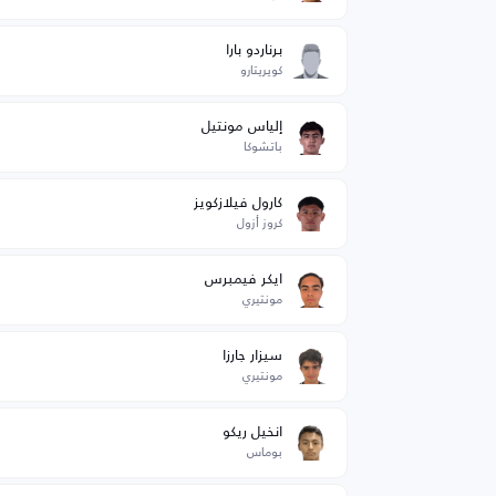
برناردو بارا
كويريتارو
إلياس مونتيل
باتشوكا
كارول فيلازكويز
كروز أزول
ايكر فيمبرس
مونتيري
سيزار جارزا
مونتيري
انخيل ريكو
بوماس