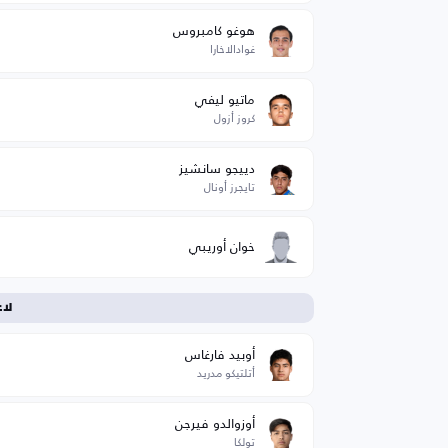
هوغو كامبروس
غوادالاخارا
ماتيو ليفي
كروز أزول
دييجو سانشيز
تايجرز أونال
خوان أوريبي
لا
أوبيد فارغاس
أتلتيكو مدريد
أوزوالدو فيرجن
تولكا