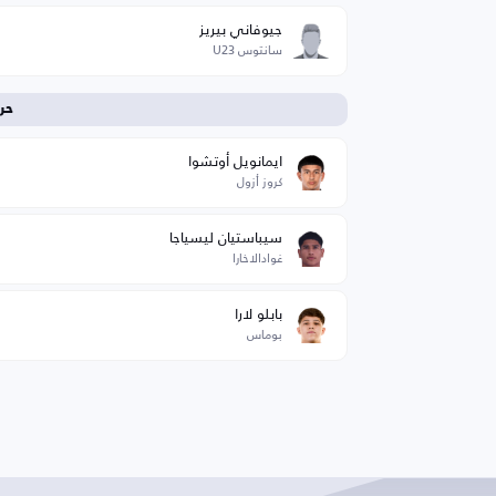
جيوفاني بيريز
سانتوس U23
حر
ايمانويل أوتشوا
كروز أزول
سيباستيان ليسياجا
غوادالاخارا
بابلو لارا
بوماس