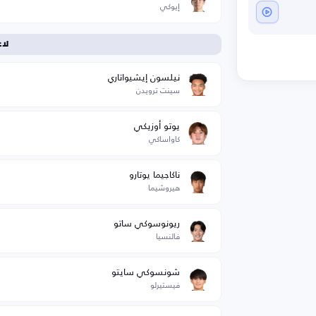
إيوكي
لا
نيلسون إيشيواتاري
سينت ترويدن
يوتو أوزيكي
كاواساكي
ناكاجيما يوتارو
هيروشيما
ريونوسوكي ساتو
فالنسيا
شونسوكي سايتو
فيستيرلو