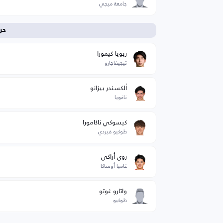
جامعة ميجي
حر
ريويا كيمورا
تيجيفاجارو
ألكسندر بيزانو
ناغويا
كيسوكي ناكامورا
طوكيو فيردي
روي أراكي
غامبا أوساكا
واتارو غوتو
طوكيو