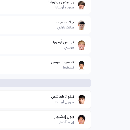
يوميكي يوكوياما
سيريزو أوساكا
نيك شميت
سانت باولي
كوسي أوجورا
هوسي
كاتسوما فوس
تسوكوبا
ا
نيكو تاكاهاشي
سيريزو أوساكا
ريون إيشيهارا
إي زد آلكمار