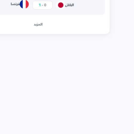
-
فرنسا
1
0
اليابان
المزيد