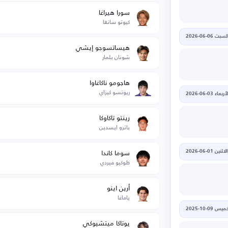
سورا هيراغا
كيوتو سانغا
لسبت 06-06-2026
هيساتسوجو إيشي
شونان بلمار
هاجومو ناكاغاوا
ريوتسو كيزاي
أربعاء 03-06-2026
رينتو تاكاوكا
باترو ايسدين
سوما كاندا
الاثنين 01-06-2026
طوكيو فيردي
أرين اينو
ياماغا
يس 09-10-2025
يوتاكا ميتشيوكي