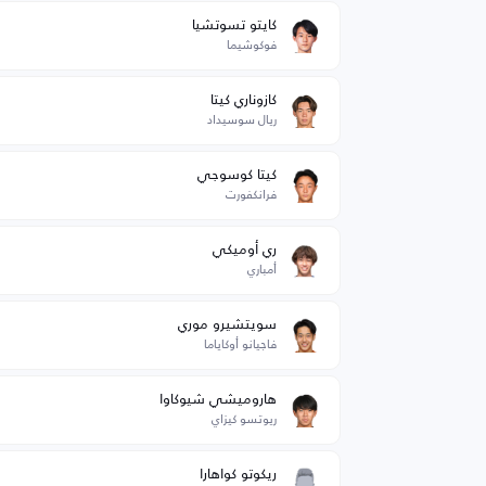
كايتو تسوتشيا
فوكوشيما
كازوناري كيتا
ريال سوسيداد
كيتا كوسوجي
فرانكفورت
ري أوميكي
أمباري
سويتشيرو موري
فاجيانو أوكاياما
هاروميشي شيوكاوا
ريوتسو كيزاي
ريكوتو كواهارا