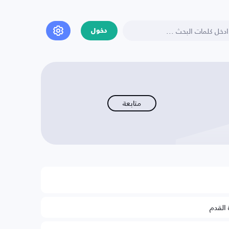
دخول
متابعة
 القدم