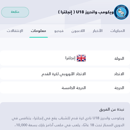
ويكومب واندررز U18 ( إنجلترا )
متابعة
المباريات
الأخبار
اللاعبون
فيديو
معلومات
الإنتقالات
إنجلترا
الدولة
الاتحاد
الاتحاد الأوروبي لكرة القدم
الدرجة
الدرجة الخامسة
نبذة عن الفريق
ويكومب واندررز U18 نادي كرة قدم للشباب يقع في إنجلترا، يتنافس في
الدوري الممتاز تحت 18 عامًا، يلعب في ملعب آدامز بارك بسعة 10,000،