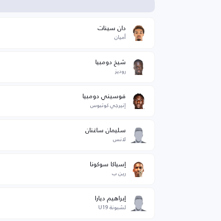
ا
دان سينات
أميان
شيخ دومبيا
روديز
فوسيني دومبيا
إنيرجي كوتبوس
سليمان ساغنان
لانس
إسياكا سوكونا
رين ب
إبراهيم ديارا
لشبونة U19