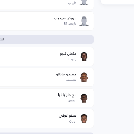
كان ب
أبوبكر سيديب
باريس 13
لا
عثمان تيرو
رابيد II
حميدو ماكالو
بريست
أنج مارتيا تيا
ريمس
سكو كوني
لوزان