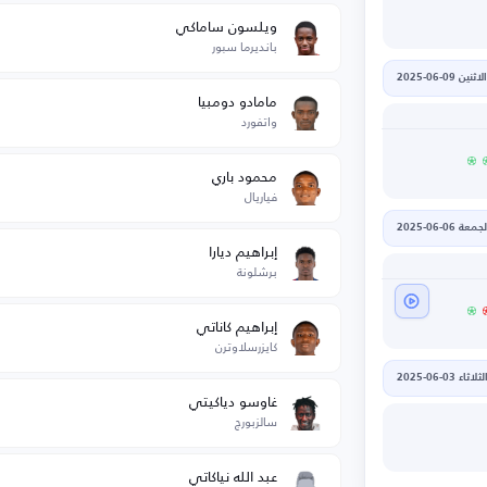
ويلسون ساماكي
بانديرما سبور
الاثنين 09-06-2025
مامادو دومبيا
واتفورد
محمود باري
فياريال
جمعة 06-06-2025
إبراهيم ديارا
برشلونة
إبراهيم كاناتي
كايزرسلاوترن
لثلاثاء 03-06-2025
غاوسو دياكيتي
سالزبورج
عبد الله نياكاتي