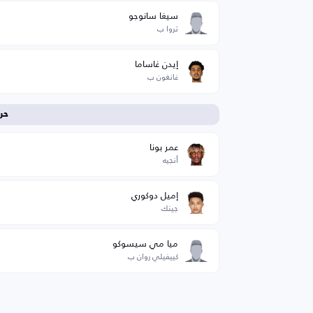
سيغا سانوجو
تروا ب
إيدن غاساما
غانغون ب
حر
عمر بونا
أنجيه
إميل دوكوري
جينك
ميا مي سيسوكو
كييفيلي روان ب