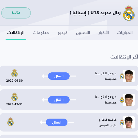
ريال مدريد U18 ( إسبانيا )
متابعة
المباريات
الأخبار
اللاعبون
فيديو
معلومات
الإنتقالات
آخر الإنتقالات
دييغو لاكوستا
انتقال
خط وسط
2029-06-30
دييغو لاكوستا
انتقال
خط وسط
2025-12-31
خافيير نافارو
انتقال
حارس المرمى