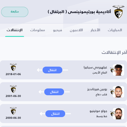
أكاديمية بورتيمونينسي ( البرتغال )
متابعة
المباريات
الأخبار
اللاعبون
فيديو
معلومات
الإنتقالات
آخر الإنتقالات
غيلهيرمي سيكيرا
انتقال
الجناح الأيمن
2018-01-06
روبين فيرنانديز
انتقال
قلب دفاع
2001-06-30
جواو موتينيو
انتقال
خط وسط
2000-06-30