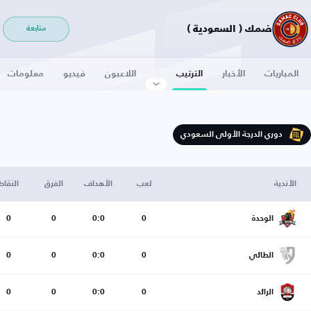
ضمك ( السعودية )
متابعة
المباريات
الأخبار
الترتيب
اللاعبون
فيديو
معلومات
دوري الدرجة الأولى السعودي
الأندية
لعب
الأهداف
الفرق
النقاط
الوحدة
0
0:0
0
0
الطائي
0
0:0
0
0
الرائد
0
0:0
0
0