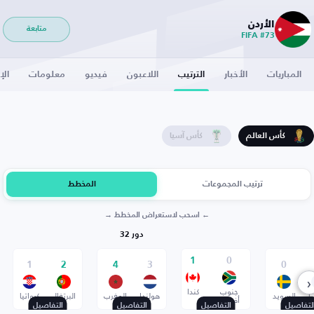
الأردن
متابعة
FIFA #73
المباريات
الأخبار
الترتيب
اللاعبون
فيديو
معلومات
الإ
كأس العالم
كأس آسيا
ترتيب المجموعات
المخطط
← اسحب لاستعراض المخطط →
دور 32
1
0
1
2
4
3
0
‹
جنوب
كندا
ا
السويد
هولندا
المغرب
البرتغال
كرواتيا
أفريقيا
لتفاصيل
التفاصيل
التفاصيل
التفاصيل