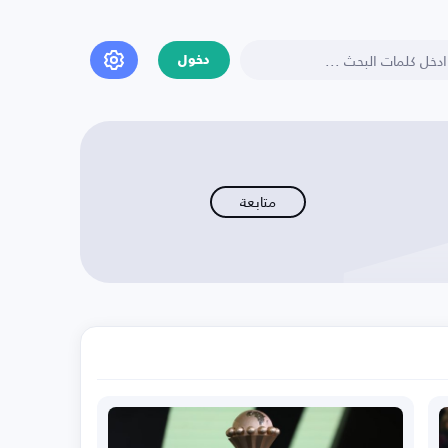
دخول
متابعة