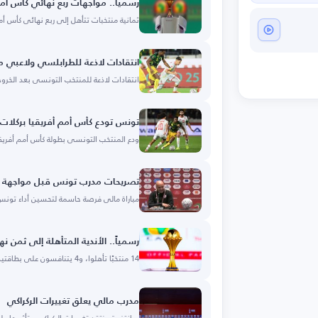
رسمياً.. مواجهات ربع نهائي كأس أمم
ثمانية منتخبات تتأهل إلى ربع نهائي كأس أمم أفر
انتقادات لاذعة للطرابلسي ولاعبي 
انتقادات لاذعة للمنتخب التونسي بعد الخروج
تونس تودع كأس أمم أفريقيا بركلات 
ودع المنتخب التونسي بطولة كأس أمم أفريقي
تصريحات مدرب تونس قبل مواجهة 
مباراة مالي فرصة حاسمة لتحسين أداء تونس
رسمياً.. الأندية المتأهلة إلى ثمن ن
14 منتخبًا تأهلوا، و4 يتنافسون على بطاقتين.
مدرب مالي يعلق تغييرات الركراكي
سانتفيت ينتقد تغييرات الركراكي وتأثيرها ع