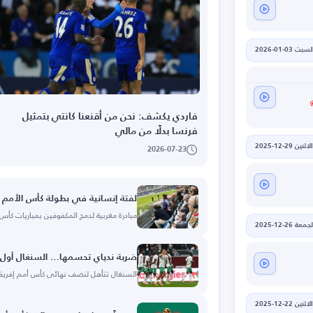
لسبت 03-01-2026
فاردي يكشف: نحن من أقنعنا كانتي بتمثيل
فرنسا بدلًا من مالي
الاثنين 29-12-2025
2026-07-23
لفتة إنسانية في بطولة كأس الأمم ا
مبادرة مغربية لدمج المكفوفين بمباريات كأس 
جمعة 26-12-2025
ضربة ندياي تحسمها… السنغال أول ا
السنغال تتأهل لنصف نهائي كأس أمم إفريقي
الاثنين 22-12-2025