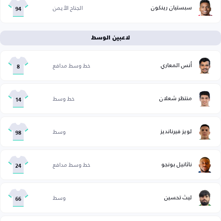
سبستيان رينكون
الجناح الأيمن
94
لاعبين الوسط
أنس المعاري
خط وسط مدافع
8
منتظر شعلان
خط وسط
14
لويز فيرنانديز
وسط
98
ناثانيل بونجو
خط وسط مدافع
24
ليث تحسين
وسط
66