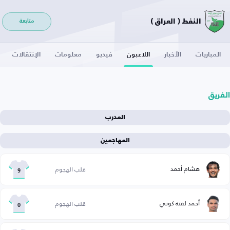
النفط ( العراق )
متابعة
المباريات
الأخبار
اللاعبون
فيديو
معلومات
الإنتقالات
الفريق
المدرب
المهاجمين
هشام أحمد
قلب الهجوم
9
أحمد لفتة كوني
قلب الهجوم
0