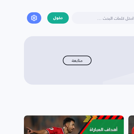
دخول
متابعة