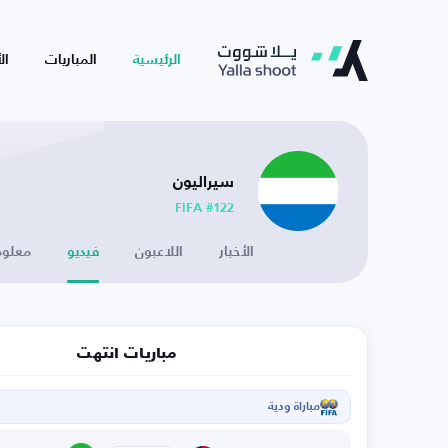
الرئيسية
المباريات
ال
سيراليون
FIFA #122
الأخبار
اللاعبون
فيديو
معلوم
مباريات انتهت
مباراة ودية
ا