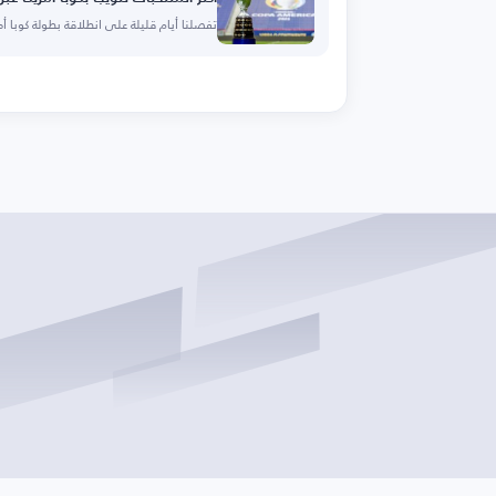
تفصلنا أيام قليلة على انطلاقة بطولة كوبا أمريكا 24