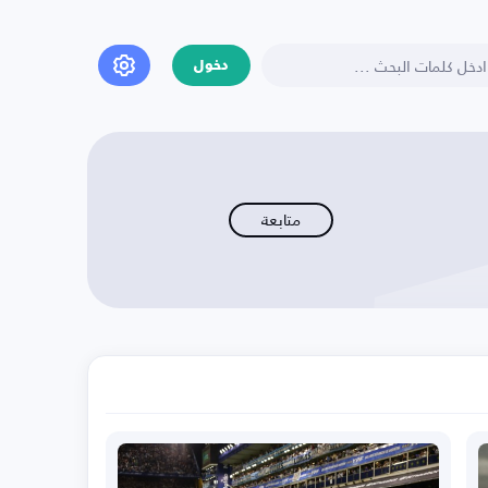
دخول
متابعة