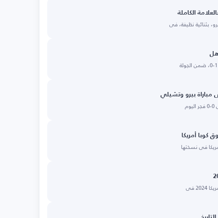
لعلامة الكاملة
و، بثنائية نظيفة، في
أهل
ى مباراة بيرو وتشيلي
م
كوبا أمريكا
مريكا في نسختها
20 في
التاريخ