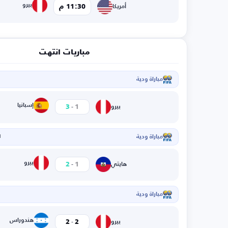
بيرو
11:30 م
أمريكا
مباريات انتهت
مباراة ودية
ا
-
إسبانيا
3
1
بيرو
مباراة ودية
ا
-
بيرو
2
1
هايتي
مباراة ودية
ا
-
هندوراس
2
2
بيرو