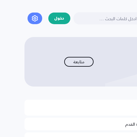
دخول
متابعة
 القدم