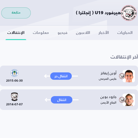
هيرفورد U19 ( إنجلترا )
متابعة
المباريات
الأخبار
اللاعبون
فيديو
معلومات
الإنتقالات
آخر الإنتقالات
أوين إيفانز
انتقال حر
حارس المرمى
2015-06-30
جارود بوين
انتقال
الجناح الأيمن
2014-07-07