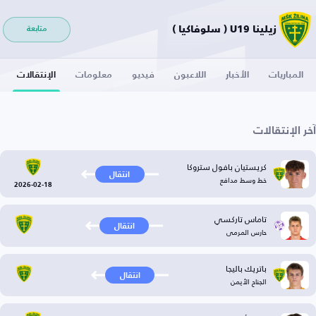
زيلينا U19 ( سلوفاكيا )
متابعة
المباريات
الأخبار
اللاعبون
فيديو
معلومات
الإنتقالات
آخر الإنتقالات
كريستيان بافول ستروكا
انتقال
خط وسط مدافع
2026-02-18
تاماس تاركسي
انتقال
حارس المرمى
باتريك باليجا
انتقال
الجناح الأيمن