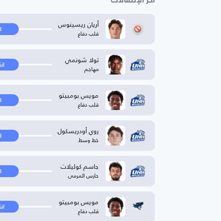
آخر الإنتقالات
أريان ريسينوس
ا
قلب دفاع
تولا شونمي
ان
مهاجم
مويس بومبيتو
ا
قلب دفاع
روي أودريسكول
ا
خط وسط
جاسم كوليلات
ا
حارس المرمى
مويس بومبيتو
ان
قلب دفاع