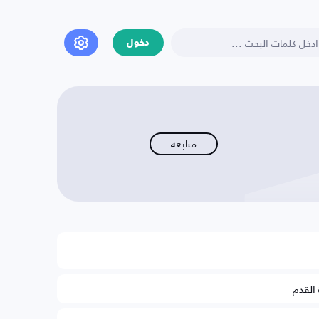
دخول
متابعة
 القدم