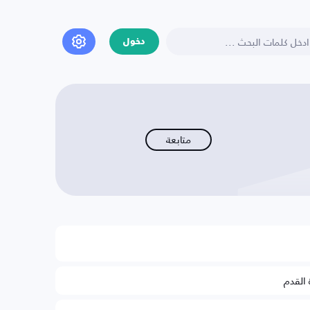
دخول
متابعة
 القدم