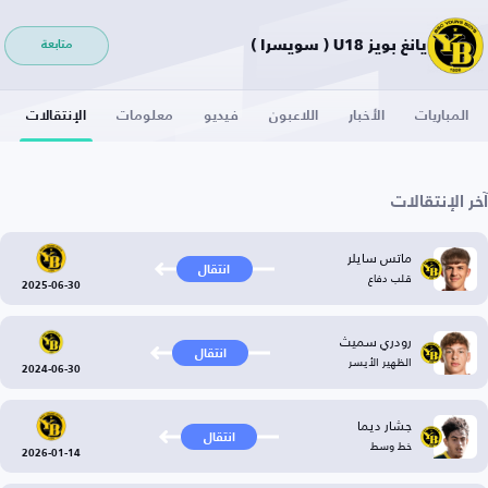
يانغ بويز U18 ( سويسرا )
متابعة
المباريات
الأخبار
اللاعبون
فيديو
معلومات
الإنتقالات
آخر الإنتقالات
ماتس سايلر
انتقال
قلب دفاع
2025-06-30
رودري سميث
انتقال
الظهير الأيسر
2024-06-30
جشار ديما
انتقال
خط وسط
2026-01-14