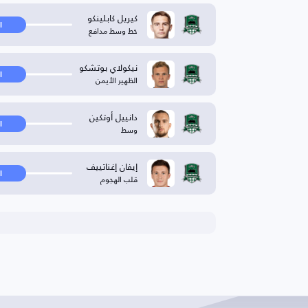
كيريل كابلينكو
ا
خط وسط مدافع
نيكولاي بوتشكو
ا
الظهير الأيمن
دانييل أوتكين
ا
وسط
إيفان إغناتييف
ا
قلب الهجوم