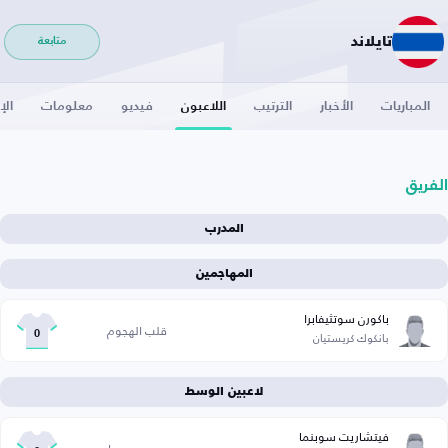
تايلاند
متابعة
المباريات
الأخبار
الترتيب
اللاعبون
فيديو
معلومات
الإ
الفريق
المدرب
المهاجمين
باكورن سوتثيفابرا
قلب الهجوم
بانكوك كريستيان
0
لاعبين الوسط
فيتشاريت سوبنما