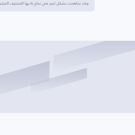
وقد ساهمت بشكل كبير في نجاح ناديها المحترف المرتبط