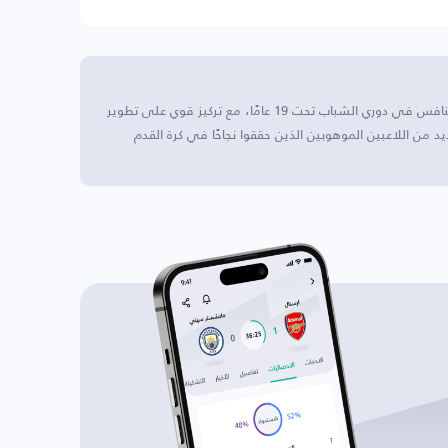
باتشوكا U19 يقع هذا النادي في باخوك، المكسيك، ويتنافس في دوري الشباب تحت 19 عامًا، مع تركيز قوي على تطوير
عديد من اللاعبين الموهوبين الذين حققوا نجاحًا في كرة القدم