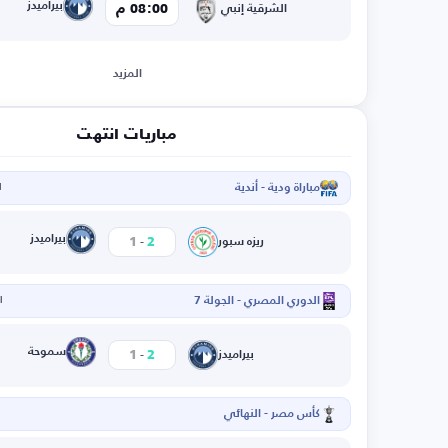
بيراميدز
08:00 م
الشرقية إنبي
المزيد
مباريات انتهت
مباراة ودية - أندية
ا
-
بيراميدز
1
2
ريزه سبور
الدوري المصري - الجولة 7
ال
-
سموحة
1
2
بيراميدز
كأس مصر - النهائي