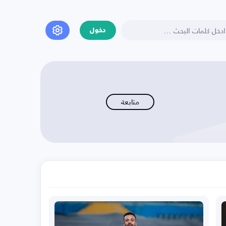
دخول
متابعة