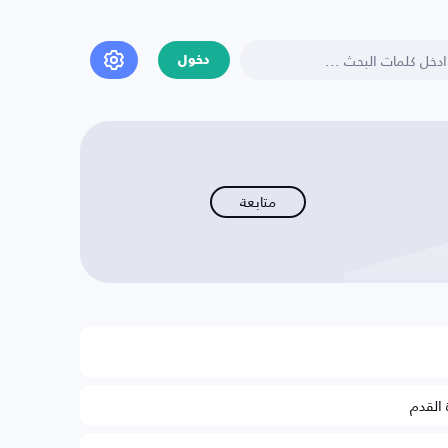
دخول
متابعة
 القدم