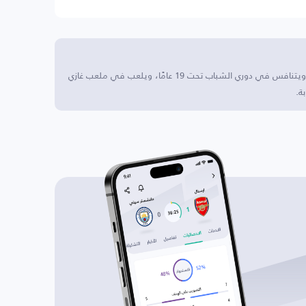
شتوتغارتر كيكرز U19 يقع النادي في شتوتغارت، ألمانيا، ويتنافس في دوري الشباب تحت 19 عامًا، ويلعب في ملعب غازي