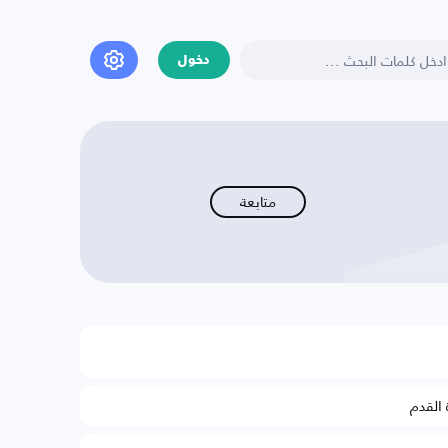
دخول
متابعة
 القدم