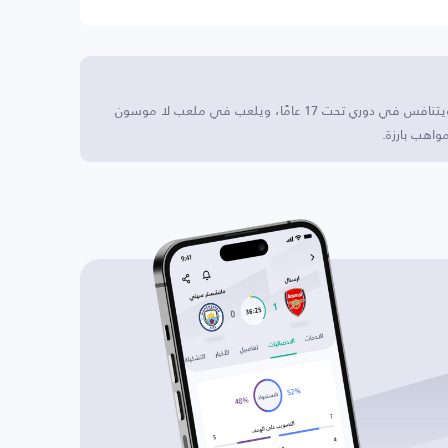
مونبلييه U17 النادي يقع في مدينة مونبلييه، فرنسا، ويتنافس في دوري تحت 17 عامًا، ويلعب في ملعب لا موسون