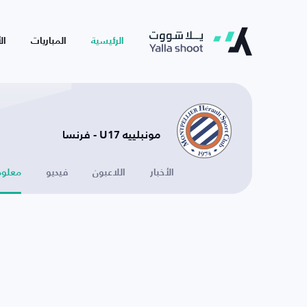
الرئيسية
المباريات
ال
مونبلييه U17 - فرنسا
الأخبار
اللاعبون
فيديو
معلوم