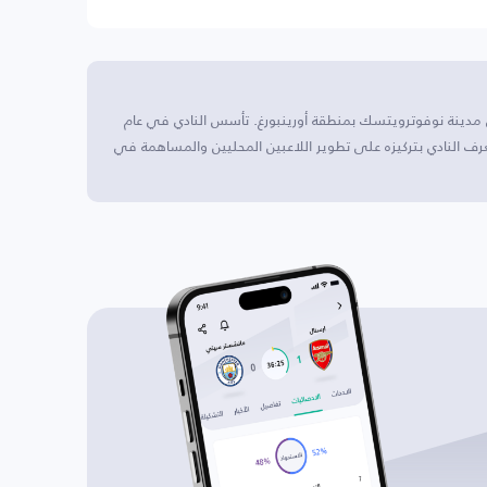
مدينة نوفوترويتسك بمنطقة أورينبورغ. تأسس النادي في عام
ُعرف النادي بتركيزه على تطوير اللاعبين المحليين والمساهمة في