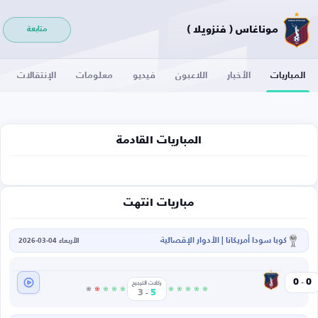
موناغاس ( فنزويلا )
متابعة
المباريات
الأخبار
اللاعبون
فيديو
معلومات
الإنتقالات
المباريات القادمة
مباريات انتهت
كوبا سودا أمريكانا | الأدوار الإقصائية
الأربعاء 04-03-2026
-
موناغاس
0
0
يللو
ركلات الترجيح
-
3
5