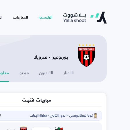
الرئيسية
المباريات
ال
بورتوغيزا - فنزويلا
الأخبار
اللاعبون
فيديو
معلوم
مباريات انتهت
كوبا ليبرتادوريس - الدور الثاني - مباراة الإياب
ال