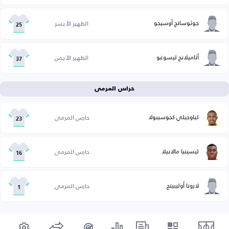
جوثوسانج أوسيجو
الظهير الأيسر
25
أتاميلانج ليسوغو
الظهير الأيمن
37
حراس المرمى
كياوجيلي كجوسيبولا
حارس المرمى
23
ليسينيا مالابيلا
حارس المرمى
16
لارونا أوليبينج
حارس المرمى
1