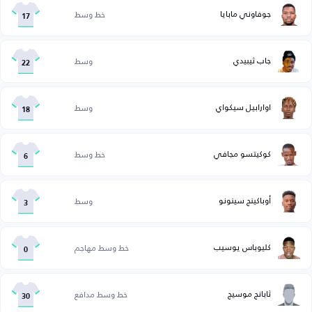
جوفاوني مابايا
خط وسط
17
جاب ثيبيدي
وسط
22
اوارابيل سيكواي
وسط
18
كوكيتسو مجافي
خط وسط
6
أوباكينج سينونو
وسط
3
كليوباس يوسيب
خط وسط مهاجم
0
ثابانج موسيج
خط وسط مدافع
30