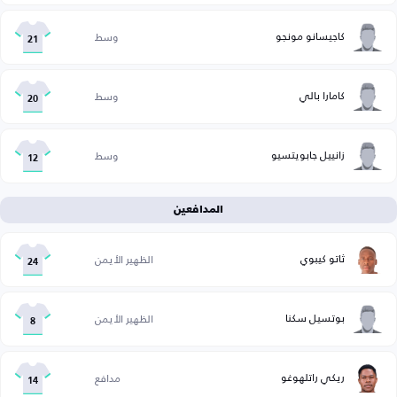
كاجيسانو مونجو
وسط
21
كامارا بالي
وسط
20
زانييل جابويتسيو
وسط
12
المدافعين
ثاتو كيبوي
الظهير الأيمن
24
بوتسيل سكنا
الظهير الأيمن
8
ريكي راتلهوغو
مدافع
14