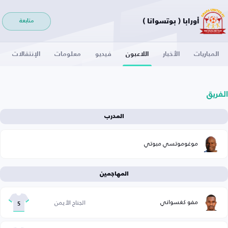
أورابا ( بوتسوانا )
متابعة
المباريات
الأخبار
اللاعبون
فيديو
معلومات
الإنتقالات
الفريق
المدرب
موغوموتسي مبوتي
المهاجمين
مفو كغسواني
الجناح الأيمن
5