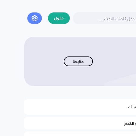
دخول
متابعة
رسك
 القدم