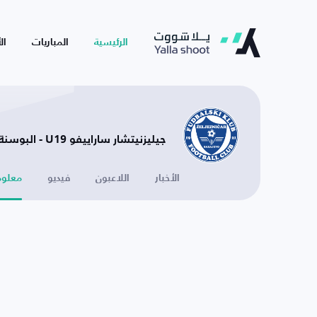
الرئيسية
المباريات
ال
جيليزنيتشار ساراييفو U19 - البوسنة والهرسك
الأخبار
اللاعبون
فيديو
معلوم