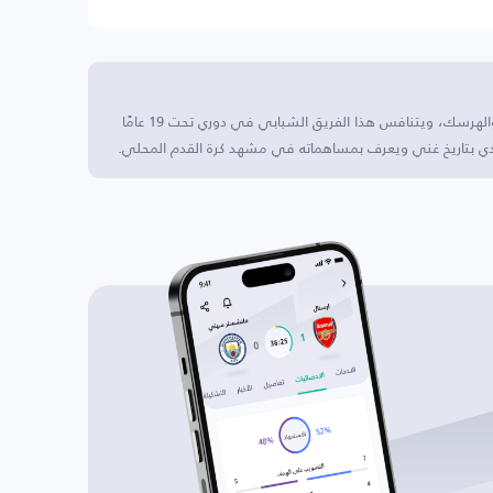
جيليزنيتشار ساراييفو U19 يقع في سراييفو، البوسنة والهرسك، ويتنافس هذا الفريق الشبابي في دوري تحت 19 عامًا
نادي بتاريخ غني ويعرف بمساهماته في مشهد كرة القدم المحلي.