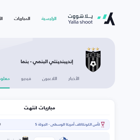
الرئيسية
المباريات
ال
إنديبندينتي البنمي - بنما
الأخبار
اللاعبون
فيديو
معلوم
مباريات انتهت
كأس الكونكاكاف أمريكا الوسطى - الجولة 5
ال