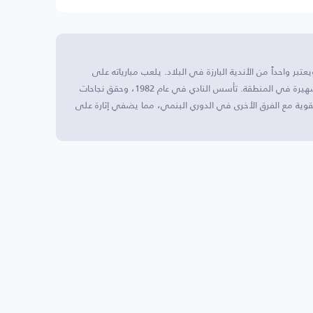
بر واحداً من الأندية البارزة في البلاد. يلعب مبارياته على
ملعب إستاد روميل فيرنانديز، الذي يعد من الملاعب الشهيرة في المنطقة. تأسس النادي في عام 1982، وحقق نجاحات
وية مع الفرق الأخرى في الدوري البنمي، مما يضفي إثارة على