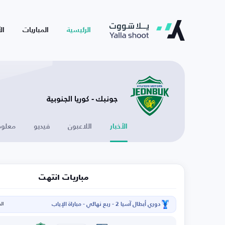
الرئيسية
المباريات
ال
جونبك - كوريا الجنوبية
الأخبار
اللاعبون
فيديو
معلوم
مباريات انتهت
دوري أبطال آسيا 2 - ربع نهائي - مباراة الإياب
الخم