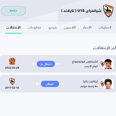
شيانغراي U18 ( تايلاند )
متابعة
المباريات
الأخبار
اللاعبون
فيديو
معلومات
الإنتقالات
آخر الإنتقالات
تشينغون فوتونيونغ
انتقال حر
الجناح الأيسر
2022-02-28
إيكانيت بانيا
انتقال
خط وسط مهاجم
2017-02-16