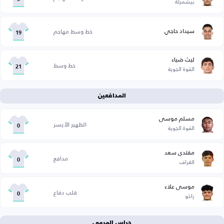
بيشمركة
سيداد حاجي
خط وسط مهاجم
19
ليث ضياء
خط وسط
القوة الجوية
21
المدافعين
مسلم موسى
الظهير الأيسر
القوة الجوية
0
مقتدى سعد
مدافع
الغراف
0
موسى علاء
قلب دفاع
زاخو
0
حراس المرمى