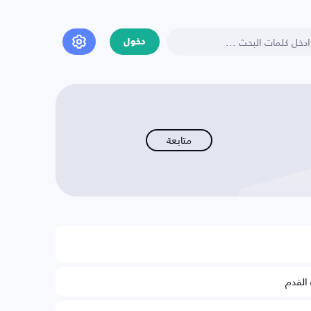
دخول
متابعة
 القدم