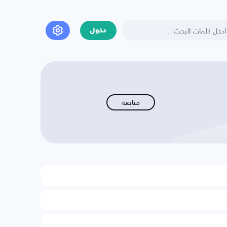
دخول
متابعة